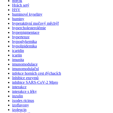
hořčík
Hrách setý
HSV
huminové kyseliny
huminy
hyperaktivní močový měchýř
hypercholesterolémie
hyperpigmentace
hypertenze
hypoglykemika
hypolipidemika
icaridin
icariin
imunita
imunomodulace
imunomodulační
infekce horních cest dýchacích
Inhibice enzymů
inhibice SARS-CoV-2 Mpro
interakce
interakce s léky
inzulin
ixodes ricinus
izoflavony
izoleucin