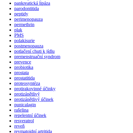
pankreatická lipáza
parodontitida
peptidy
perimenopauza
permethrin
plak
PMS
polakisurie
postmenopauza
potlačení chuti k jídlu
premenstruační syndrom
prevence
probiotika
prostata
prostatitida
proteosyntéza
protirakovinné účinky
protizánětlivý
protizánětlivý účinek
punicalagin
rašelina
repelentní účinek
resveratrol
reveň
revmatoidní artritida