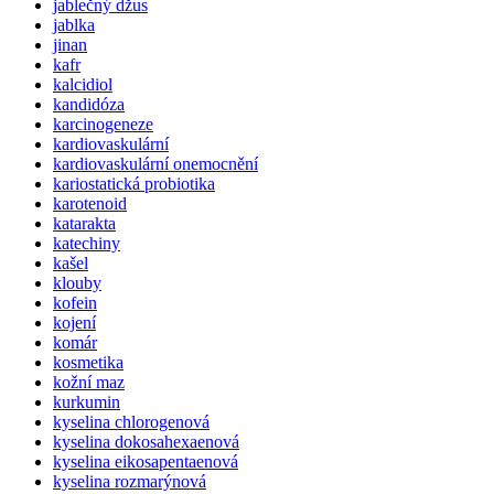
jablečný džus
jablka
jinan
kafr
kalcidiol
kandidóza
karcinogeneze
kardiovaskulární
kardiovaskulární onemocnění
kariostatická probiotika
karotenoid
katarakta
katechiny
kašel
klouby
kofein
kojení
komár
kosmetika
kožní maz
kurkumin
kyselina chlorogenová
kyselina dokosahexaenová
kyselina eikosapentaenová
kyselina rozmarýnová