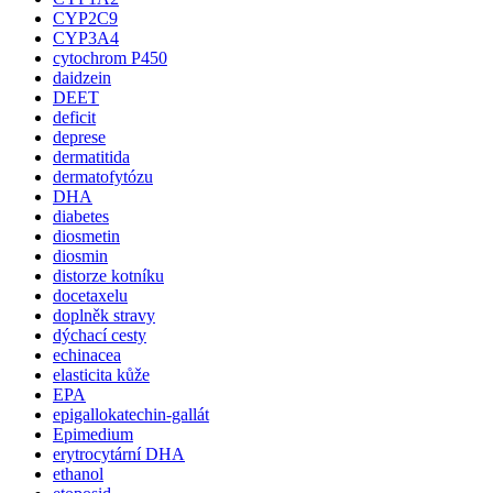
CYP2C9
CYP3A4
cytochrom P450
daidzein
DEET
deficit
deprese
dermatitida
dermatofytózu
DHA
diabetes
diosmetin
diosmin
distorze kotníku
docetaxelu
doplněk stravy
dýchací cesty
echinacea
elasticita kůže
EPA
epigallokatechin-gallát
Epimedium
erytrocytární DHA
ethanol