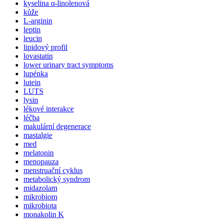
kyselina α-linolenová
kůže
L-arginin
leptin
leucin
lipidový profil
lovastatin
lower urinary tract symptoms
lupénka
lutein
LUTS
lysin
lékové interakce
léčba
makulární degenerace
mastalgie
med
melatonin
menopauza
menstruační cyklus
metabolický syndrom
midazolam
mikrobiom
mikrobiota
monakolin K