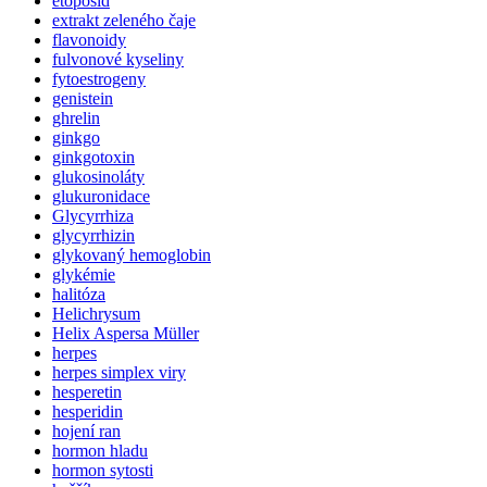
etoposid
extrakt zeleného čaje
flavonoidy
fulvonové kyseliny
fytoestrogeny
genistein
ghrelin
ginkgo
ginkgotoxin
glukosinoláty
glukuronidace
Glycyrrhiza
glycyrrhizin
glykovaný hemoglobin
glykémie
halitóza
Helichrysum
Helix Aspersa Müller
herpes
herpes simplex viry
hesperetin
hesperidin
hojení ran
hormon hladu
hormon sytosti