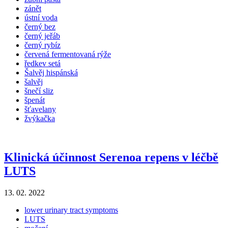
zánět
ústní voda
černý bez
černý jeřáb
černý rybíz
červená fermentovaná rýže
ředkev setá
Šalvěj hispánská
šalvěj
šnečí sliz
špenát
šťavelany
žvýkačka
Klinická účinnost Serenoa repens v léčbě
LUTS
13. 02. 2022
lower urinary tract symptoms
LUTS