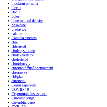
bipolární porucha
blecha
BMD
bolest
bone mineral density
boswellie
bradavice
calcium
Camelia sinensis
chia
chlesterol
cholecystokinin
cholekalciferol
cholesterol
chondrocyty
chronické žilní onemocnění
chrupavka
chřipka
citronelol
Cornu aspersum
COVID-19
Cryptomphalus aspersa
Curcuma longa
Cuvurbita pepo
CYP1A2