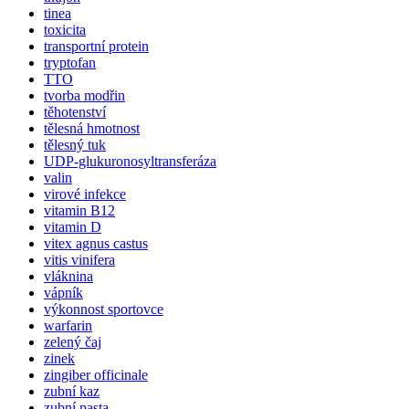
tinea
toxicita
transportní protein
tryptofan
TTO
tvorba modřin
těhotenství
tělesná hmotnost
tělesný tuk
UDP-glukuronosyltransferáza
valin
virové infekce
vitamin B12
vitamin D
vitex agnus castus
vitis vinifera
vláknina
vápník
výkonnost sportovce
warfarin
zelený čaj
zinek
zingiber officinale
zubní kaz
zubní pasta