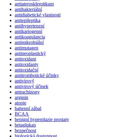
antiaterosklerotikum
antibakteriální
antidiabetické vlastnosti
antiepileptika
antihypertenzní
antikariogenní
antikoagulancia
antimikrobiální
antimutagen
antineoplastický
antioxidant
antioxidanty
antioxidační
antitrombotické účinky
antivirový
antivirový účinek
antrachinony
arginin
atopie
bahenní zábal
BCAA
benigní hyperplazie prostaty
betaglukan
bezpečnost
biologická dostupnost