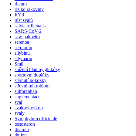
rheum
riziko rakoviny
RYR
růst svalů
salvia officinalis
SARS-CoV-2
saw palmetto
serenoa
serotonin
silybinu
silymarin
Smil
snížení hladiny glukózy
sportovní doplňky
stárnutí pokožky
střevní mikrobiom
sulforaphan
suplementace
sval
svalový výkon
svaly
Symphytum officinale
testosteron
thiamin
thujon