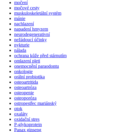
močení
močové cesty
muskuloskeletální systém
mánie
nachlazení
napadení hmyzem
neurodegenerativní
nežádoucí účinky
nykturie
nálada
ochrana kůže před stárnutím
omlazení pleti
onemocnění paraodontu
onkologie
orální probiotika
osteoartritida
osteoartróza
osteopenie
osteoporóza
ostropestřec mariánský
otok
oxaláty
oxidační stres
P-glykoprotein
Panax ginseng