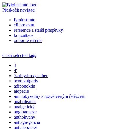
Přeskočit navigaci
fytoinstitute
cíl projektu
reference a starší příspěvky
konzultace
odborné rešerše
Clear selected tags
3
4′
5-trihydroxystilben
acne vulgaris
adiponektin
alopecie
aminokyseliny s rozvětveným řetězcem
anabolismus
analgetický
angiogeneze
anthokyany
antiagregancia
antialergický