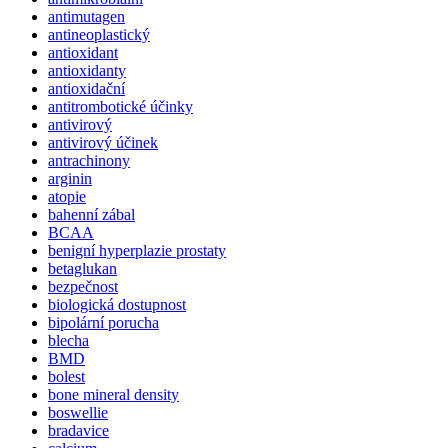
antimutagen
antineoplastický
antioxidant
antioxidanty
antioxidační
antitrombotické účinky
antivirový
antivirový účinek
antrachinony
arginin
atopie
bahenní zábal
BCAA
benigní hyperplazie prostaty
betaglukan
bezpečnost
biologická dostupnost
bipolární porucha
blecha
BMD
bolest
bone mineral density
boswellie
bradavice