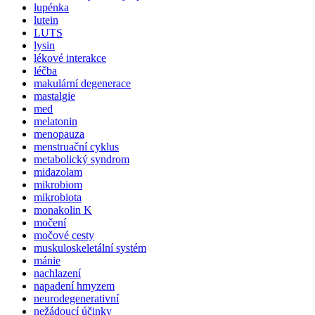
lupénka
lutein
LUTS
lysin
lékové interakce
léčba
makulární degenerace
mastalgie
med
melatonin
menopauza
menstruační cyklus
metabolický syndrom
midazolam
mikrobiom
mikrobiota
monakolin K
močení
močové cesty
muskuloskeletální systém
mánie
nachlazení
napadení hmyzem
neurodegenerativní
nežádoucí účinky