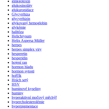
ginkgotoxin
glukosinoláty
glukuronidace
Glycyrrhiza
glycyrrhizin
glykovaný hemoglobin
glykémie
halitóza
Helichrysum
Helix Aspersa Müller
herpes
herpes simplex viry
hesperetin
hesperidin
hojení ran
hormon hladu
hormon sytosti
hořčík
Hrách setý
HSV
huminové kyseliny
huminy
hyperaktivní močový měchýř
hypercholesterolémie
hyperpigmentace