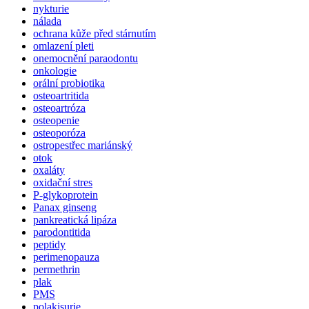
nykturie
nálada
ochrana kůže před stárnutím
omlazení pleti
onemocnění paraodontu
onkologie
orální probiotika
osteoartritida
osteoartróza
osteopenie
osteoporóza
ostropestřec mariánský
otok
oxaláty
oxidační stres
P-glykoprotein
Panax ginseng
pankreatická lipáza
parodontitida
peptidy
perimenopauza
permethrin
plak
PMS
polakisurie