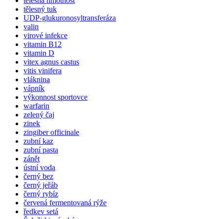
tělesná hmotnost
tělesný tuk
UDP-glukuronosyltransferáza
valin
virové infekce
vitamin B12
vitamin D
vitex agnus castus
vitis vinifera
vláknina
vápník
výkonnost sportovce
warfarin
zelený čaj
zinek
zingiber officinale
zubní kaz
zubní pasta
zánět
ústní voda
černý bez
černý jeřáb
černý rybíz
červená fermentovaná rýže
ředkev setá