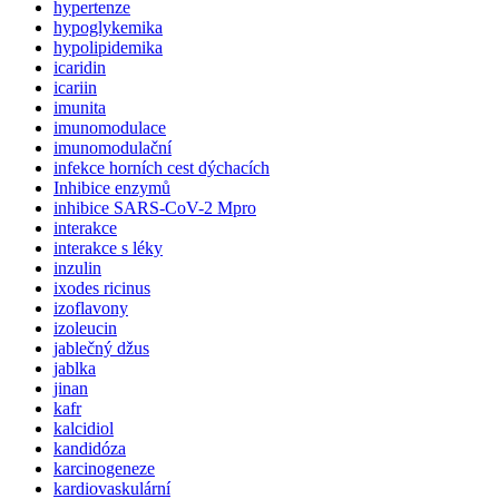
hypertenze
hypoglykemika
hypolipidemika
icaridin
icariin
imunita
imunomodulace
imunomodulační
infekce horních cest dýchacích
Inhibice enzymů
inhibice SARS-CoV-2 Mpro
interakce
interakce s léky
inzulin
ixodes ricinus
izoflavony
izoleucin
jablečný džus
jablka
jinan
kafr
kalcidiol
kandidóza
karcinogeneze
kardiovaskulární