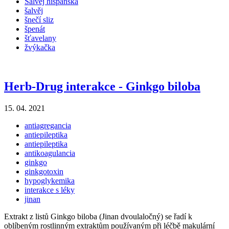
Šalvěj hispánská
šalvěj
šnečí sliz
špenát
šťavelany
žvýkačka
Herb-Drug interakce - Ginkgo biloba
15. 04. 2021
antiagregancia
antiepileptika
antiepileptika
antikoagulancia
ginkgo
ginkgotoxin
hypoglykemika
interakce s léky
jinan
Extrakt z listů Ginkgo biloba (Jinan dvoulaločný) se řadí k
oblíbeným rostlinným extraktům používaným při léčbě makulární