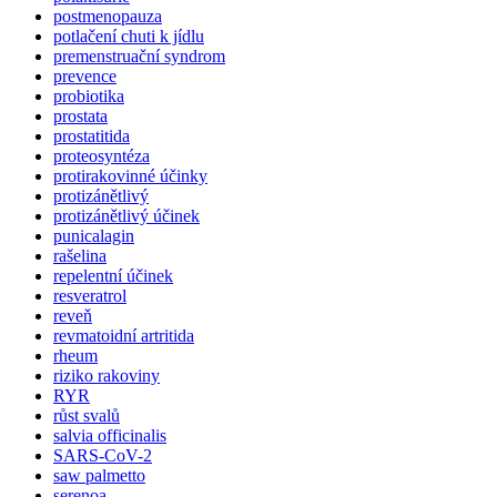
postmenopauza
potlačení chuti k jídlu
premenstruační syndrom
prevence
probiotika
prostata
prostatitida
proteosyntéza
protirakovinné účinky
protizánětlivý
protizánětlivý účinek
punicalagin
rašelina
repelentní účinek
resveratrol
reveň
revmatoidní artritida
rheum
riziko rakoviny
RYR
růst svalů
salvia officinalis
SARS-CoV-2
saw palmetto
serenoa