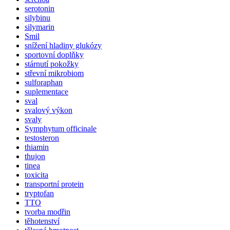
serotonin
silybinu
silymarin
Smil
snížení hladiny glukózy
sportovní doplňky
stárnutí pokožky
střevní mikrobiom
sulforaphan
suplementace
sval
svalový výkon
svaly
Symphytum officinale
testosteron
thiamin
thujon
tinea
toxicita
transportní protein
tryptofan
TTO
tvorba modřin
těhotenství