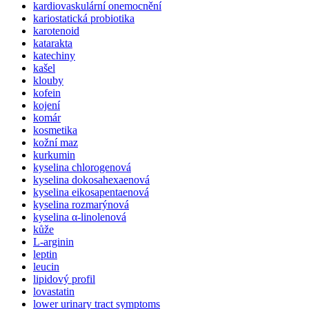
kardiovaskulární onemocnění
kariostatická probiotika
karotenoid
katarakta
katechiny
kašel
klouby
kofein
kojení
komár
kosmetika
kožní maz
kurkumin
kyselina chlorogenová
kyselina dokosahexaenová
kyselina eikosapentaenová
kyselina rozmarýnová
kyselina α-linolenová
kůže
L-arginin
leptin
leucin
lipidový profil
lovastatin
lower urinary tract symptoms