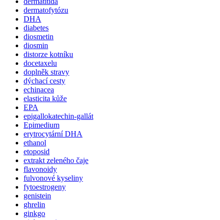
dermatitida
dermatofytózu
DHA
diabetes
diosmetin
diosmin
distorze kotníku
docetaxelu
doplněk stravy
dýchací cesty
echinacea
elasticita kůže
EPA
epigallokatechin-gallát
Epimedium
erytrocytární DHA
ethanol
etoposid
extrakt zeleného čaje
flavonoidy
fulvonové kyseliny
fytoestrogeny
genistein
ghrelin
ginkgo