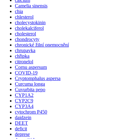
calcium
Camelia sinensis
chia
chlesterol
cholecystokinin
cholekalciferol
cholesterol
chondrocyty
chronické žilní onemocnění
chrupavka
chřipka
citronelol
Cornu aspersum
COVID-19
Cryptomphalus aspersa
Curcuma longa
Cuvurbita pepo
CYP1A2
CYP2C9
CYP3A4
cytochrom P450
daidzein
DEET
deficit
deprese