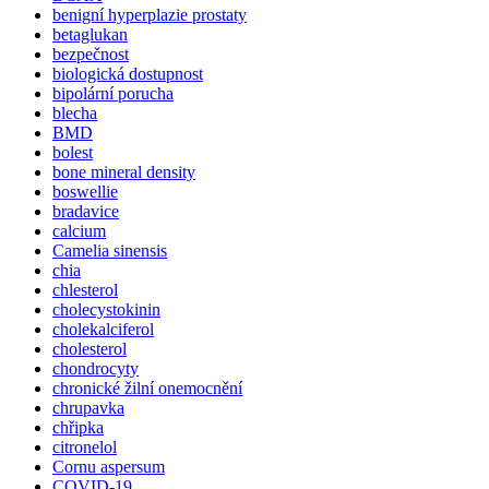
benigní hyperplazie prostaty
betaglukan
bezpečnost
biologická dostupnost
bipolární porucha
blecha
BMD
bolest
bone mineral density
boswellie
bradavice
calcium
Camelia sinensis
chia
chlesterol
cholecystokinin
cholekalciferol
cholesterol
chondrocyty
chronické žilní onemocnění
chrupavka
chřipka
citronelol
Cornu aspersum
COVID-19