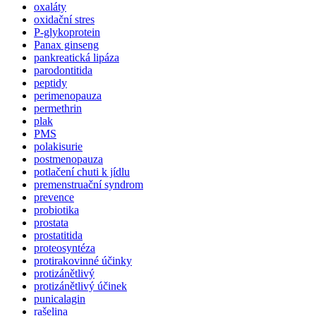
oxaláty
oxidační stres
P-glykoprotein
Panax ginseng
pankreatická lipáza
parodontitida
peptidy
perimenopauza
permethrin
plak
PMS
polakisurie
postmenopauza
potlačení chuti k jídlu
premenstruační syndrom
prevence
probiotika
prostata
prostatitida
proteosyntéza
protirakovinné účinky
protizánětlivý
protizánětlivý účinek
punicalagin
rašelina