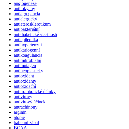
angiogeneze
anthokyany
antiagregancia
antialergický
antiaterosklerotikum
antibakteriální
antidiabetické vlastnosti
antiepileptika
antihypertenzní
antikariogenní
antikoagulancia
antimikrobiální
antimutagen
antineoplastický
antioxidant
antioxidanty
antioxidační
antitrombotické účinky
antivirový
antivirový účinek
antrachinony
arginin
atopie
bahenní zábal
BCAA