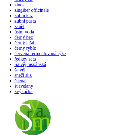
zinek
zingiber officinale
zubní kaz
zubní pasta
zánět
ústní voda
černý bez
černý jeřáb
černý rybíz
červená fermentovaná rýže
ředkev setá
Šalvěj hispánská
šalvěj
šnečí sliz
špenát
šťavelany
žvýkačka