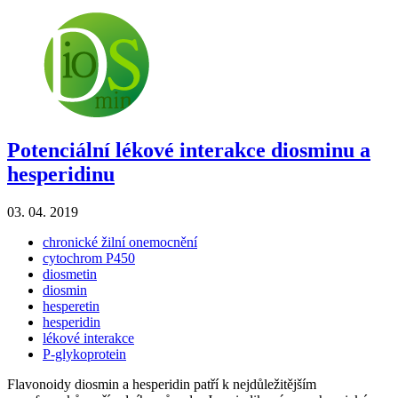
Potenciální lékové interakce diosminu a
hesperidinu
03. 04. 2019
chronické žilní onemocnění
cytochrom P450
diosmetin
diosmin
hesperetin
hesperidin
lékové interakce
P-glykoprotein
Flavonoidy diosmin a hesperidin patří k nejdůležitějším