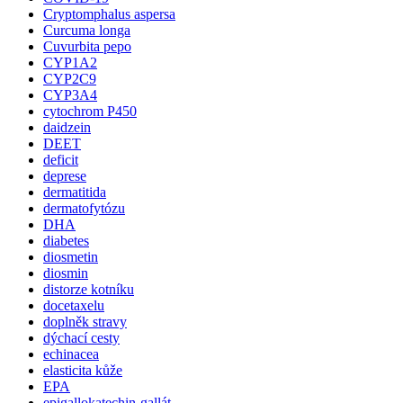
Cryptomphalus aspersa
Curcuma longa
Cuvurbita pepo
CYP1A2
CYP2C9
CYP3A4
cytochrom P450
daidzein
DEET
deficit
deprese
dermatitida
dermatofytózu
DHA
diabetes
diosmetin
diosmin
distorze kotníku
docetaxelu
doplněk stravy
dýchací cesty
echinacea
elasticita kůže
EPA
epigallokatechin-gallát