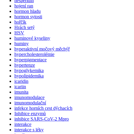
hesperidin
hojení ran
hormon hladu
hormon sytosti
hořčík
Hrách setý
HSV
huminové kyseliny
huminy
hyperaktivní močový měchýř
hypercholesterolémie
hyperpigmentace
hypertenze
hypoglykemika
hypolipidemika
icaridin
icariin
imunita
imunomodulace
imunomodulační
infekce horních cest dýchacích
Inhibice enzymů
inhibice SARS-CoV-2 Mpro
interakce
interakce s léky