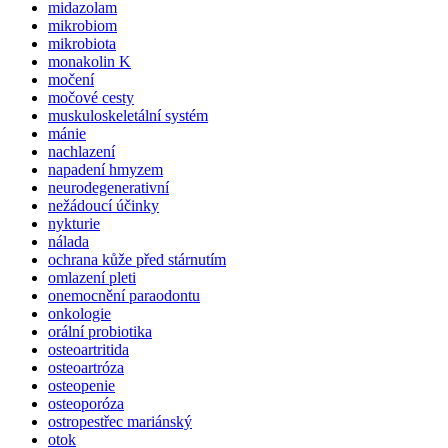
midazolam
mikrobiom
mikrobiota
monakolin K
močení
močové cesty
muskuloskeletální systém
mánie
nachlazení
napadení hmyzem
neurodegenerativní
nežádoucí účinky
nykturie
nálada
ochrana kůže před stárnutím
omlazení pleti
onemocnění paraodontu
onkologie
orální probiotika
osteoartritida
osteoartróza
osteopenie
osteoporóza
ostropestřec mariánský
otok