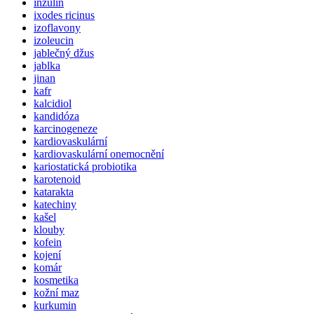
inzulin
ixodes ricinus
izoflavony
izoleucin
jablečný džus
jablka
jinan
kafr
kalcidiol
kandidóza
karcinogeneze
kardiovaskulární
kardiovaskulární onemocnění
kariostatická probiotika
karotenoid
katarakta
katechiny
kašel
klouby
kofein
kojení
komár
kosmetika
kožní maz
kurkumin