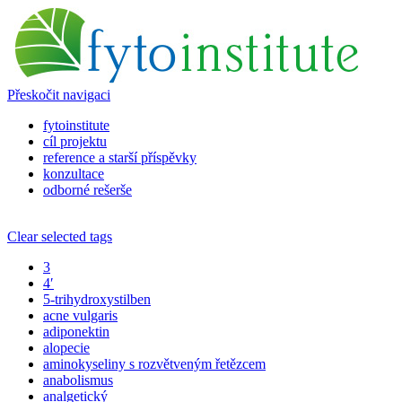
Přeskočit navigaci
fytoinstitute
cíl projektu
reference a starší příspěvky
konzultace
odborné rešerše
Clear selected tags
3
4′
5-trihydroxystilben
acne vulgaris
adiponektin
alopecie
aminokyseliny s rozvětveným řetězcem
anabolismus
analgetický