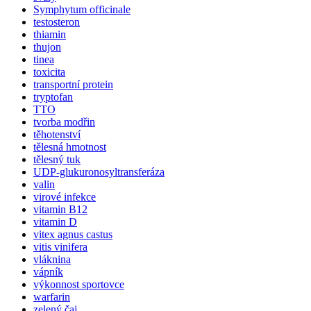
Symphytum officinale
testosteron
thiamin
thujon
tinea
toxicita
transportní protein
tryptofan
TTO
tvorba modřin
těhotenství
tělesná hmotnost
tělesný tuk
UDP-glukuronosyltransferáza
valin
virové infekce
vitamin B12
vitamin D
vitex agnus castus
vitis vinifera
vláknina
vápník
výkonnost sportovce
warfarin
zelený čaj