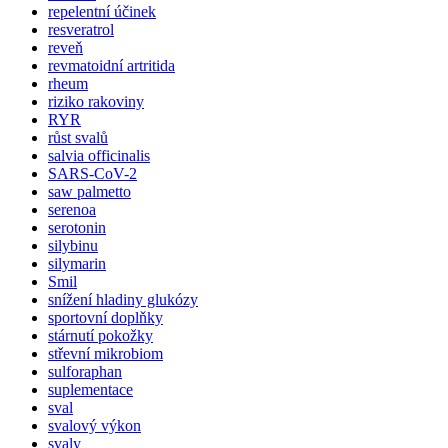
repelentní účinek
resveratrol
reveň
revmatoidní artritida
rheum
riziko rakoviny
RYR
růst svalů
salvia officinalis
SARS-CoV-2
saw palmetto
serenoa
serotonin
silybinu
silymarin
Smil
snížení hladiny glukózy
sportovní doplňky
stárnutí pokožky
střevní mikrobiom
sulforaphan
suplementace
sval
svalový výkon
svaly