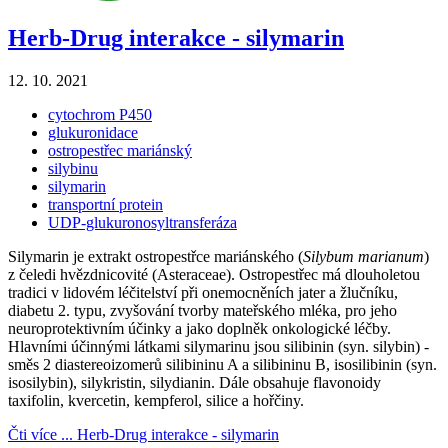
Herb-Drug interakce - silymarin
12. 10. 2021
cytochrom P450
glukuronidace
ostropestřec mariánský
silybinu
silymarin
transportní protein
UDP-glukuronosyltransferáza
Silymarin je extrakt ostropestřce mariánského (
Silybum marianum
)
z čeledi hvězdnicovité (Asteraceae). Ostropestřec má dlouholetou
tradici v lidovém léčitelství při onemocněních jater a žlučníku,
diabetu 2. typu, zvyšování tvorby mateřského mléka, pro jeho
neuroprotektivním účinky a jako doplněk onkologické léčby.
Hlavními účinnými látkami silymarinu jsou silibinin (syn. silybin) -
směs 2 diastereoizomerů silibininu A a silibininu B, isosilibinin (syn.
isosilybin), silykristin, silydianin. Dále obsahuje flavonoidy
taxifolin, kvercetin, kempferol, silice a hořčiny.
Čti více ...
Herb-Drug interakce - silymarin