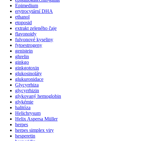
Epimedium
erytrocytární DHA
ethanol
etoposid
extrakt zeleného čaje
flavonoidy
fulvonové kyseliny
fytoestrogeny
genistein
ghrelin
ginkgo
ginkgotoxin
glukosinoláty
glukuronidace
Glycyrrhiza
glycyrrhizin
glykovaný hemoglobin
glykémie
halitóza
Helichrysum
Helix Aspersa Müller
herpes
herpes simplex viry
hesperetin