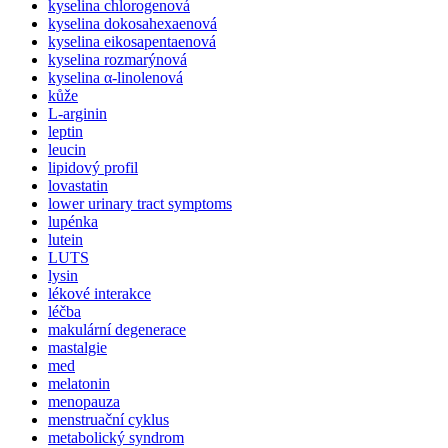
kyselina chlorogenová
kyselina dokosahexaenová
kyselina eikosapentaenová
kyselina rozmarýnová
kyselina α-linolenová
kůže
L-arginin
leptin
leucin
lipidový profil
lovastatin
lower urinary tract symptoms
lupénka
lutein
LUTS
lysin
lékové interakce
léčba
makulární degenerace
mastalgie
med
melatonin
menopauza
menstruační cyklus
metabolický syndrom