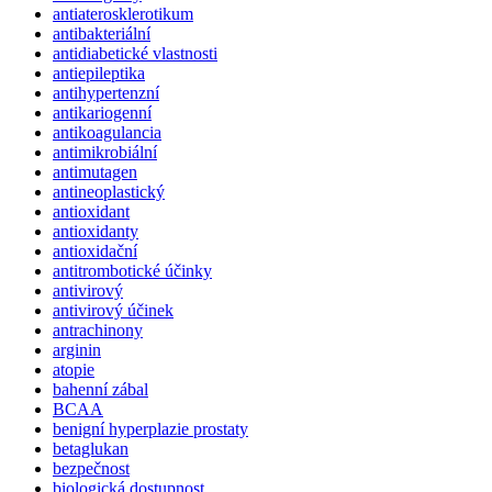
antiaterosklerotikum
antibakteriální
antidiabetické vlastnosti
antiepileptika
antihypertenzní
antikariogenní
antikoagulancia
antimikrobiální
antimutagen
antineoplastický
antioxidant
antioxidanty
antioxidační
antitrombotické účinky
antivirový
antivirový účinek
antrachinony
arginin
atopie
bahenní zábal
BCAA
benigní hyperplazie prostaty
betaglukan
bezpečnost
biologická dostupnost