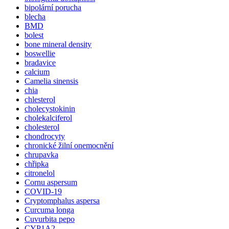
bipolární porucha
blecha
BMD
bolest
bone mineral density
boswellie
bradavice
calcium
Camelia sinensis
chia
chlesterol
cholecystokinin
cholekalciferol
cholesterol
chondrocyty
chronické žilní onemocnění
chrupavka
chřipka
citronelol
Cornu aspersum
COVID-19
Cryptomphalus aspersa
Curcuma longa
Cuvurbita pepo
CYP1A2