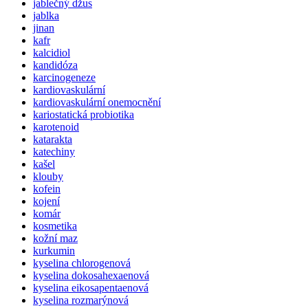
jablečný džus
jablka
jinan
kafr
kalcidiol
kandidóza
karcinogeneze
kardiovaskulární
kardiovaskulární onemocnění
kariostatická probiotika
karotenoid
katarakta
katechiny
kašel
klouby
kofein
kojení
komár
kosmetika
kožní maz
kurkumin
kyselina chlorogenová
kyselina dokosahexaenová
kyselina eikosapentaenová
kyselina rozmarýnová