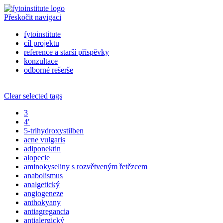
Přeskočit navigaci
fytoinstitute
cíl projektu
reference a starší příspěvky
konzultace
odborné rešerše
Clear selected tags
3
4′
5-trihydroxystilben
acne vulgaris
adiponektin
alopecie
aminokyseliny s rozvětveným řetězcem
anabolismus
analgetický
angiogeneze
anthokyany
antiagregancia
antialergický