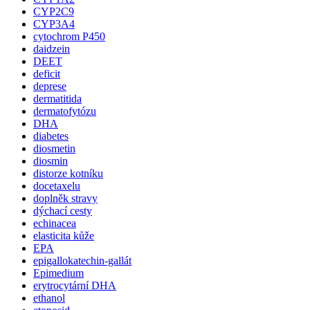
CYP2C9
CYP3A4
cytochrom P450
daidzein
DEET
deficit
deprese
dermatitida
dermatofytózu
DHA
diabetes
diosmetin
diosmin
distorze kotníku
docetaxelu
doplněk stravy
dýchací cesty
echinacea
elasticita kůže
EPA
epigallokatechin-gallát
Epimedium
erytrocytární DHA
ethanol