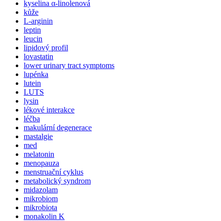
kyselina α-linolenová
kůže
L-arginin
leptin
leucin
lipidový profil
lovastatin
lower urinary tract symptoms
lupénka
lutein
LUTS
lysin
lékové interakce
léčba
makulární degenerace
mastalgie
med
melatonin
menopauza
menstruační cyklus
metabolický syndrom
midazolam
mikrobiom
mikrobiota
monakolin K