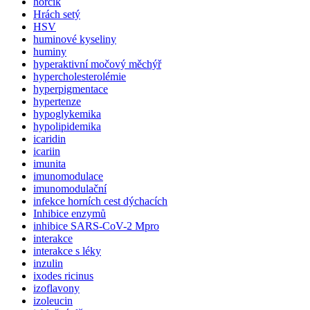
hořčík
Hrách setý
HSV
huminové kyseliny
huminy
hyperaktivní močový měchýř
hypercholesterolémie
hyperpigmentace
hypertenze
hypoglykemika
hypolipidemika
icaridin
icariin
imunita
imunomodulace
imunomodulační
infekce horních cest dýchacích
Inhibice enzymů
inhibice SARS-CoV-2 Mpro
interakce
interakce s léky
inzulin
ixodes ricinus
izoflavony
izoleucin