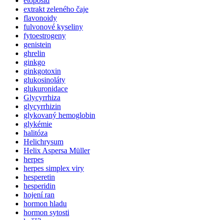
etoposid
extrakt zeleného čaje
flavonoidy
fulvonové kyseliny
fytoestrogeny
genistein
ghrelin
ginkgo
ginkgotoxin
glukosinoláty
glukuronidace
Glycyrrhiza
glycyrrhizin
glykovaný hemoglobin
glykémie
halitóza
Helichrysum
Helix Aspersa Müller
herpes
herpes simplex viry
hesperetin
hesperidin
hojení ran
hormon hladu
hormon sytosti