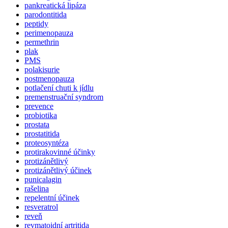
pankreatická lipáza
parodontitida
peptidy
perimenopauza
permethrin
plak
PMS
polakisurie
postmenopauza
potlačení chuti k jídlu
premenstruační syndrom
prevence
probiotika
prostata
prostatitida
proteosyntéza
protirakovinné účinky
protizánětlivý
protizánětlivý účinek
punicalagin
rašelina
repelentní účinek
resveratrol
reveň
revmatoidní artritida