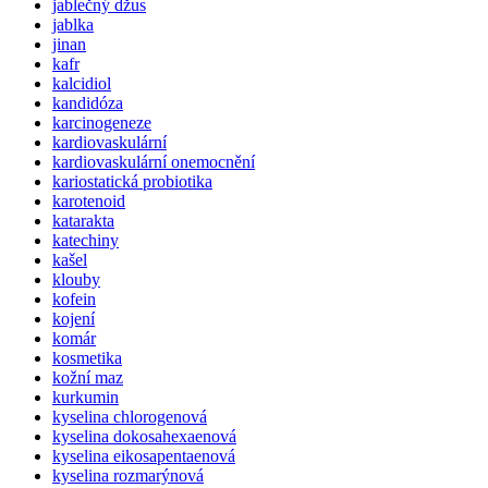
jablečný džus
jablka
jinan
kafr
kalcidiol
kandidóza
karcinogeneze
kardiovaskulární
kardiovaskulární onemocnění
kariostatická probiotika
karotenoid
katarakta
katechiny
kašel
klouby
kofein
kojení
komár
kosmetika
kožní maz
kurkumin
kyselina chlorogenová
kyselina dokosahexaenová
kyselina eikosapentaenová
kyselina rozmarýnová