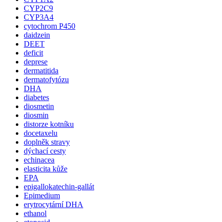
CYP2C9
CYP3A4
cytochrom P450
daidzein
DEET
deficit
deprese
dermatitida
dermatofytózu
DHA
diabetes
diosmetin
diosmin
distorze kotníku
docetaxelu
doplněk stravy
dýchací cesty
echinacea
elasticita kůže
EPA
epigallokatechin-gallát
Epimedium
erytrocytární DHA
ethanol