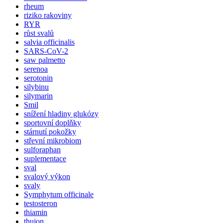
rheum
riziko rakoviny
RYR
růst svalů
salvia officinalis
SARS-CoV-2
saw palmetto
serenoa
serotonin
silybinu
silymarin
Smil
snížení hladiny glukózy
sportovní doplňky
stárnutí pokožky
střevní mikrobiom
sulforaphan
suplementace
sval
svalový výkon
svaly
Symphytum officinale
testosteron
thiamin
thujon