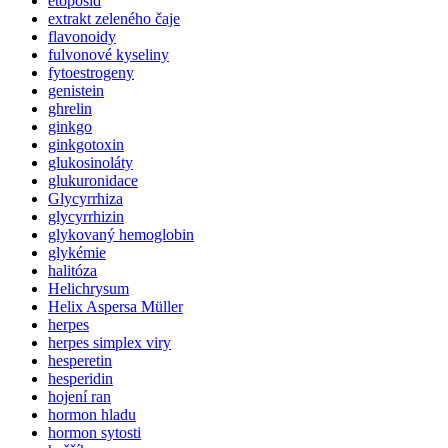
etoposid
extrakt zeleného čaje
flavonoidy
fulvonové kyseliny
fytoestrogeny
genistein
ghrelin
ginkgo
ginkgotoxin
glukosinoláty
glukuronidace
Glycyrrhiza
glycyrrhizin
glykovaný hemoglobin
glykémie
halitóza
Helichrysum
Helix Aspersa Müller
herpes
herpes simplex viry
hesperetin
hesperidin
hojení ran
hormon hladu
hormon sytosti