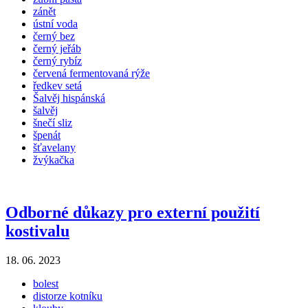
zánět
ústní voda
černý bez
černý jeřáb
černý rybíz
červená fermentovaná rýže
ředkev setá
Šalvěj hispánská
šalvěj
šnečí sliz
špenát
šťavelany
žvýkačka
Odborné důkazy pro externí použití
kostivalu
18. 06. 2023
bolest
distorze kotníku