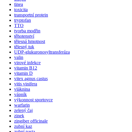
tinea
toxicita
transportní protein
tryptofan
TTO
tvorba modřin
těhotenství
tělesná hmotnost
tělesný tuk
UDP-glukuronosyltransferáza
valin
virové infekce
vitamin B12
vitamin D
vitex agnus castus
vitis vinifera
vláknina
vápník
výkonnost sportovce
warfarin
zelený čaj
zinek
zingiber officinale
zubní kaz
zubní pasta