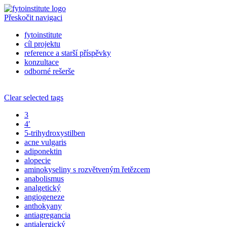
Přeskočit navigaci
fytoinstitute
cíl projektu
reference a starší příspěvky
konzultace
odborné rešerše
Clear selected tags
3
4′
5-trihydroxystilben
acne vulgaris
adiponektin
alopecie
aminokyseliny s rozvětveným řetězcem
anabolismus
analgetický
angiogeneze
anthokyany
antiagregancia
antialergický