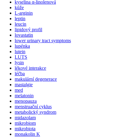
kyselina α-linolenová
kůže
L-arginin
leptin
leucin
lipidový profil
lovastatin
lower urinary tract symptoms
lupénka
lutein
LUTS
lysin
lékové interakce
léčba
makulární degenerace
mastalgie
med
melatonin
menopauza
menstruační cyklus
metabolický syndrom
midazolam
mikrobiom
mikrobiota
monakolin K