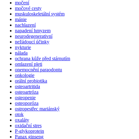
močení
močové cesty
muskuloskeletální systém
mánie
nachlazení
napadení hmyzem
neurodegenerativní
nežádoucí účinky
nykturie
nálada
ochrana kůže před stárnutím
omlazení pleti
onemocnění paraodontu
onkologie
orální probiotika
osteoartritida
osteoartróza
osteopenie
osteoporóza
ostropestřec mariánský
otok
oxaláty
oxidační stres
P-glykoprotein
Panax ginseng