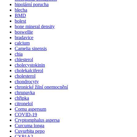
bipolární porucha
blecha
BMD
bolest
bone mineral density
boswellie
bradavice
calcium
Camelia sinensis
chia
chlesterol
cholecystokinin
cholekalciferol
cholesterol
chondrocyty
chronické žilní onemocnění
chrupavka
chřipka
citronelol
Cornu aspersum
COVID-19
Cryptomphalus aspersa
Curcuma longa
Cuvurbita pepo
CYP1A2