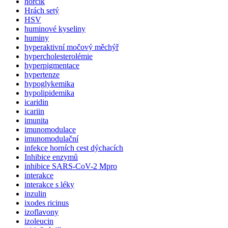
hořčík
Hrách setý
HSV
huminové kyseliny
huminy
hyperaktivní močový měchýř
hypercholesterolémie
hyperpigmentace
hypertenze
hypoglykemika
hypolipidemika
icaridin
icariin
imunita
imunomodulace
imunomodulační
infekce horních cest dýchacích
Inhibice enzymů
inhibice SARS-CoV-2 Mpro
interakce
interakce s léky
inzulin
ixodes ricinus
izoflavony
izoleucin