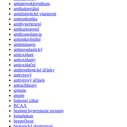
antiaterosklerotikum
antibakteriální
antidiabetické vlastnosti
antiepileptika
antihypertenzní
antikariogenní
antikoagulancia
antimikrobiální
antimutagen
antineoplastický
antioxidant
antioxidanty
antioxidační
antitrombotické účinky
antivirový
antivirový účinek
antrachinony
arginin
atopie
bahenní zábal
BCAA
benigní hyperplazie prostaty
betaglukan
bezpečnost
biologická dostupnost