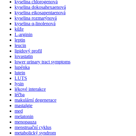
kyselina chlorogenová
kyselina dokosahexaenová
kyselina eikosapentaenová
kyselina rozmarýnová
kyselina α-linolenová
kůže
L-arginin
leptin
leucin
lipidový profil
lovastatin
lower urinary tract symptoms
lupénka
lutein
LUTS
lysin
lékové interakce
léčba
makulární degenerace
mastalgie
med
melatonin
menopauza
menstruační cyklus
metabolický syndrom