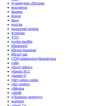
Symphytum officinale
testosteron
thiamin
thujon
tinea
toxicita
transportní protein
tryptofan
TTO
tvorba modřin
těhotenství
tělesná hmotnost
tělesný tuk
UDP-glukuronosyltransferáza
valin
virové infekce
vitamin B12
vitamin D
vitex agnus castus
vitis vinifera
vláknina
vápník
výkonnost sportovce
warfarin
zelený čaj