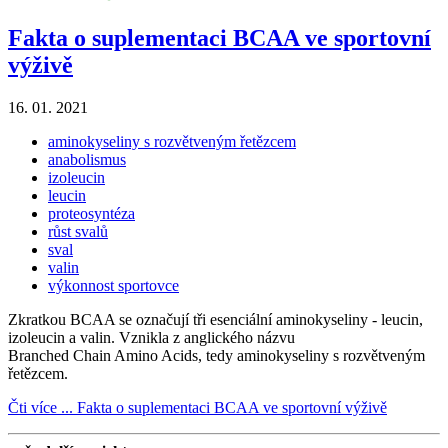
Fakta o suplementaci BCAA ve sportovní
výživě
16. 01. 2021
aminokyseliny s rozvětveným řetězcem
anabolismus
izoleucin
leucin
proteosyntéza
růst svalů
sval
valin
výkonnost sportovce
Zkratkou BCAA se označují tři esenciální aminokyseliny - leucin,
izoleucin a valin. Vznikla z anglického názvu
Branched Chain Amino Acids, tedy aminokyseliny s rozvětveným
řetězcem.
Čti více ...
Fakta o suplementaci BCAA ve sportovní výživě