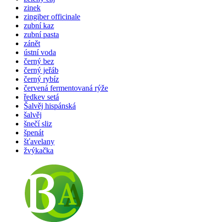
zinek
zingiber officinale
zubní kaz
zubní pasta
zánět
ústní voda
černý bez
černý jeřáb
černý rybíz
červená fermentovaná rýže
ředkev setá
Šalvěj hispánská
šalvěj
šnečí sliz
špenát
šťavelany
žvýkačka