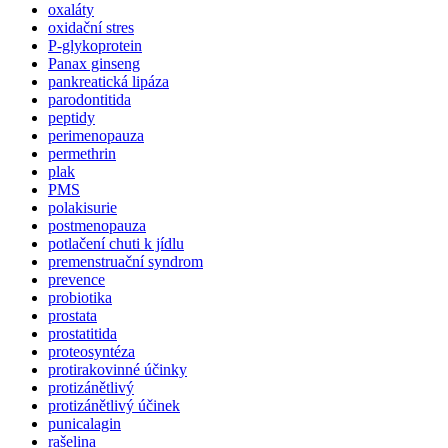
oxaláty
oxidační stres
P-glykoprotein
Panax ginseng
pankreatická lipáza
parodontitida
peptidy
perimenopauza
permethrin
plak
PMS
polakisurie
postmenopauza
potlačení chuti k jídlu
premenstruační syndrom
prevence
probiotika
prostata
prostatitida
proteosyntéza
protirakovinné účinky
protizánětlivý
protizánětlivý účinek
punicalagin
rašelina