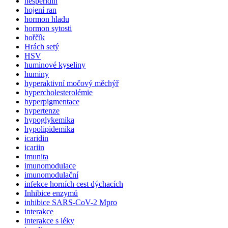
hesperidin
hojení ran
hormon hladu
hormon sytosti
hořčík
Hrách setý
HSV
huminové kyseliny
huminy
hyperaktivní močový měchýř
hypercholesterolémie
hyperpigmentace
hypertenze
hypoglykemika
hypolipidemika
icaridin
icariin
imunita
imunomodulace
imunomodulační
infekce horních cest dýchacích
Inhibice enzymů
inhibice SARS-CoV-2 Mpro
interakce
interakce s léky