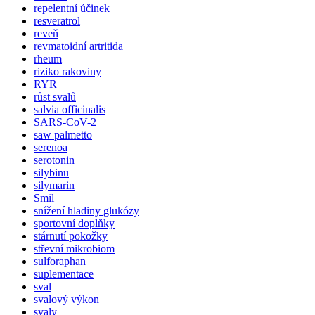
repelentní účinek
resveratrol
reveň
revmatoidní artritida
rheum
riziko rakoviny
RYR
růst svalů
salvia officinalis
SARS-CoV-2
saw palmetto
serenoa
serotonin
silybinu
silymarin
Smil
snížení hladiny glukózy
sportovní doplňky
stárnutí pokožky
střevní mikrobiom
sulforaphan
suplementace
sval
svalový výkon
svaly