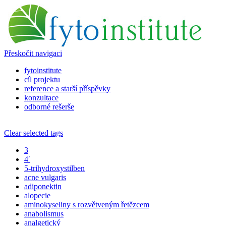
Přeskočit navigaci
fytoinstitute
cíl projektu
reference a starší příspěvky
konzultace
odborné rešerše
Clear selected tags
3
4′
5-trihydroxystilben
acne vulgaris
adiponektin
alopecie
aminokyseliny s rozvětveným řetězcem
anabolismus
analgetický