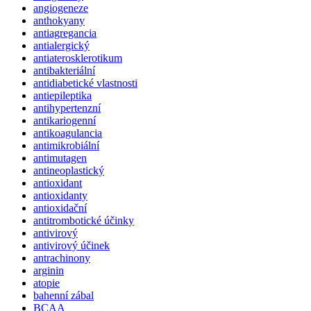
angiogeneze
anthokyany
antiagregancia
antialergický
antiaterosklerotikum
antibakteriální
antidiabetické vlastnosti
antiepileptika
antihypertenzní
antikariogenní
antikoagulancia
antimikrobiální
antimutagen
antineoplastický
antioxidant
antioxidanty
antioxidační
antitrombotické účinky
antivirový
antivirový účinek
antrachinony
arginin
atopie
bahenní zábal
BCAA