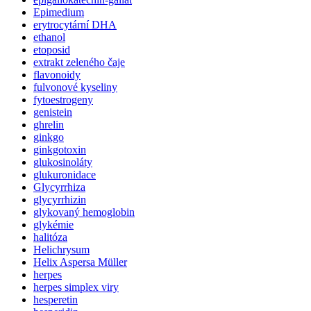
Epimedium
erytrocytární DHA
ethanol
etoposid
extrakt zeleného čaje
flavonoidy
fulvonové kyseliny
fytoestrogeny
genistein
ghrelin
ginkgo
ginkgotoxin
glukosinoláty
glukuronidace
Glycyrrhiza
glycyrrhizin
glykovaný hemoglobin
glykémie
halitóza
Helichrysum
Helix Aspersa Müller
herpes
herpes simplex viry
hesperetin