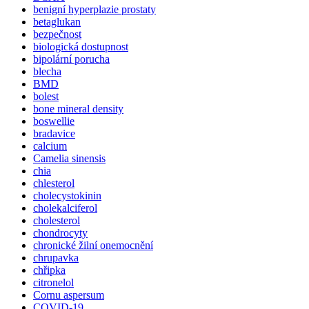
benigní hyperplazie prostaty
betaglukan
bezpečnost
biologická dostupnost
bipolární porucha
blecha
BMD
bolest
bone mineral density
boswellie
bradavice
calcium
Camelia sinensis
chia
chlesterol
cholecystokinin
cholekalciferol
cholesterol
chondrocyty
chronické žilní onemocnění
chrupavka
chřipka
citronelol
Cornu aspersum
COVID-19