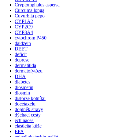
Cryptomphalus aspersa
Curcuma longa
Cuvurbita pepo
CYP1A2
CYP2C9
CYP3A4
cytochrom P450
daidzein
DEET
deficit
deprese
dermatitida
dermatofytózu
DHA
diabetes
diosmetin
diosmin
distorze kotníku
docetaxelu
doplněk stravy
dýchací cesty
echinacea
elasticita kůže
EPA
epigallokatechin-gallát