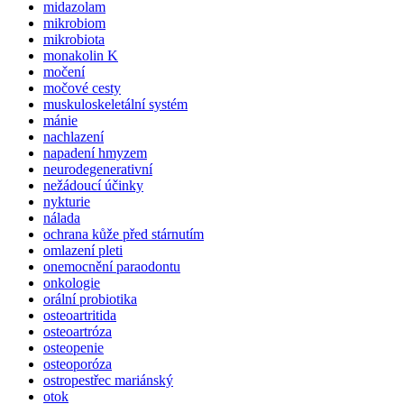
midazolam
mikrobiom
mikrobiota
monakolin K
močení
močové cesty
muskuloskeletální systém
mánie
nachlazení
napadení hmyzem
neurodegenerativní
nežádoucí účinky
nykturie
nálada
ochrana kůže před stárnutím
omlazení pleti
onemocnění paraodontu
onkologie
orální probiotika
osteoartritida
osteoartróza
osteopenie
osteoporóza
ostropestřec mariánský
otok