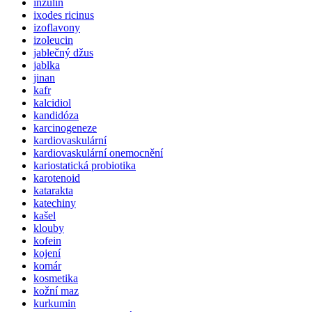
inzulin
ixodes ricinus
izoflavony
izoleucin
jablečný džus
jablka
jinan
kafr
kalcidiol
kandidóza
karcinogeneze
kardiovaskulární
kardiovaskulární onemocnění
kariostatická probiotika
karotenoid
katarakta
katechiny
kašel
klouby
kofein
kojení
komár
kosmetika
kožní maz
kurkumin