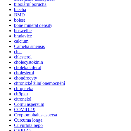
bipolární porucha
blecha
BMD
bolest
bone mineral density
boswellie
bradavice
calcium
Camelia sinensis
chia
chlesterol
cholecystokinin
cholekalciferol
cholesterol
chondrocyty
chronické žilní onemocnění
chrupavka
chřipka
citronelol
Cornu aspersum
COVID-19
Cryptomphalus aspersa
Curcuma longa
Cuvurbita pepo
CYP1A2