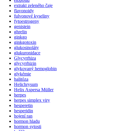
etoposid
extrakt zeleného čaje
flavonoidy
fulvonové kyseliny
fytoestrogeny
genistein
ghrelin
ginkgo
ginkgotoxin
glukosinoláty
glukuronidace
Glycyrrhiza
glycyrrhizin
glykovaný hemoglobin
glykémie
halitóza
Helichrysum
Helix Aspersa Müller
herpes
herpes simplex viry
hesperetin
hesperidin
hojení ran
hormon hladu
hormon sytosti