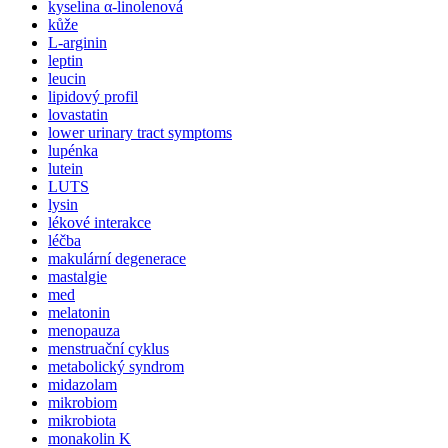
kyselina α-linolenová
kůže
L-arginin
leptin
leucin
lipidový profil
lovastatin
lower urinary tract symptoms
lupénka
lutein
LUTS
lysin
lékové interakce
léčba
makulární degenerace
mastalgie
med
melatonin
menopauza
menstruační cyklus
metabolický syndrom
midazolam
mikrobiom
mikrobiota
monakolin K