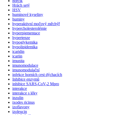
hořčík
Hrách setý
HSV
huminové kyseliny
huminy
hyperaktivní močový měchýř
hypercholesterolémie
hyperpigmentace
hypertenze
hypoglykemika
hypolipidemika
icaridin
icariin
imunita
imunomodulace
imunomodulační
infekce horních cest dýchacích
Inhibice enzymů
inhibice SARS-CoV-2 Mpro
interakce
interakce s léky
inzulin
ixodes ricinus
izoflavony
izoleucin