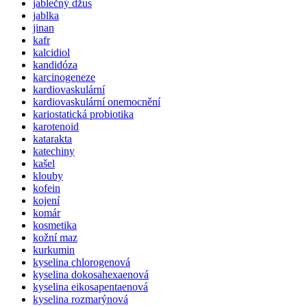
jablečný džus
jablka
jinan
kafr
kalcidiol
kandidóza
karcinogeneze
kardiovaskulární
kardiovaskulární onemocnění
kariostatická probiotika
karotenoid
katarakta
katechiny
kašel
klouby
kofein
kojení
komár
kosmetika
kožní maz
kurkumin
kyselina chlorogenová
kyselina dokosahexaenová
kyselina eikosapentaenová
kyselina rozmarýnová