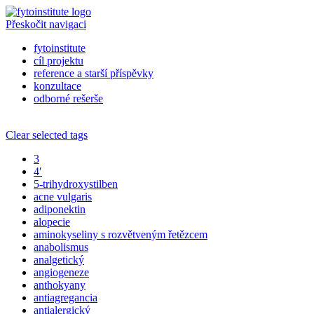
Přeskočit navigaci
fytoinstitute
cíl projektu
reference a starší příspěvky
konzultace
odborné rešerše
Clear selected tags
3
4′
5-trihydroxystilben
acne vulgaris
adiponektin
alopecie
aminokyseliny s rozvětveným řetězcem
anabolismus
analgetický
angiogeneze
anthokyany
antiagregancia
antialergický