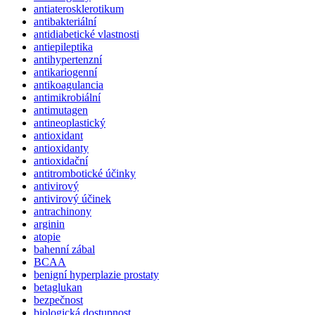
antiaterosklerotikum
antibakteriální
antidiabetické vlastnosti
antiepileptika
antihypertenzní
antikariogenní
antikoagulancia
antimikrobiální
antimutagen
antineoplastický
antioxidant
antioxidanty
antioxidační
antitrombotické účinky
antivirový
antivirový účinek
antrachinony
arginin
atopie
bahenní zábal
BCAA
benigní hyperplazie prostaty
betaglukan
bezpečnost
biologická dostupnost