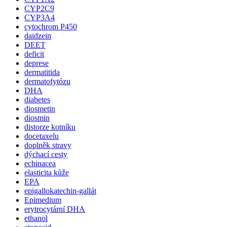
CYP2C9
CYP3A4
cytochrom P450
daidzein
DEET
deficit
deprese
dermatitida
dermatofytózu
DHA
diabetes
diosmetin
diosmin
distorze kotníku
docetaxelu
doplněk stravy
dýchací cesty
echinacea
elasticita kůže
EPA
epigallokatechin-gallát
Epimedium
erytrocytární DHA
ethanol