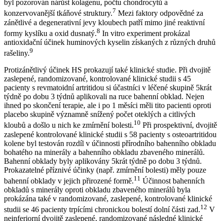
byl pozorován nárůst kolagenu, počtu chondrocytů a
7
konzervovanější tkáňové struktury.
Mezi faktory odpovědné za
zánětlivé a degenerativní jevy kloubech patří mimo jiné reaktivní
8
formy kyslíku a oxid dusnatý.
In vitro experiment prokázal
antioxidační účinek huminových kyselin získaných z různých druhů
9
rašeliny.
Protizánětlivý účinek HS prokazují také klinické studie. Při dvojitě
zaslepené, randomizované, kontrolované klinické studii s 45
pacienty s revmatoidní artritidou si účastníci v léčené skupině 5krát
týdně po dobu 3 týdnů aplikovali na ruce bahenní obklad. Nejen
ihned po skončení terapie, ale i po 1 měsíci měli tito pacienti oproti
placebo skupině významně snížený počet oteklých a citlivých
10
kloubů a došlo u nich ke zmírnění bolesti.
Při prospektivní, dvojitě
zaslepené kontrolované klinické studii s 58 pacienty s osteoartritidou
kolene byl testován rozdíl v účinnosti přírodního bahenního obkladu
bohatého na minerály a bahenního obkladu zbaveného minerálů.
Bahenní obklady byly aplikovány 5krát týdně po dobu 3 týdnů.
Prokazatelné příznivé účinky (např. zmírnění bolesti) měly pouze
11
bahenní obklady v jejich přirozené formě.
Účinnost bahenních
obkladů s minerály oproti obkladu zbaveného minerálů byla
prokázána také v randomizované, zaslepené, kontrolované klinické
12
studii se 46 pacienty trpícími chronickou bolestí dolní části zad.
V
neinferiorní dvojitě zaslepené, randomizované následné klinické