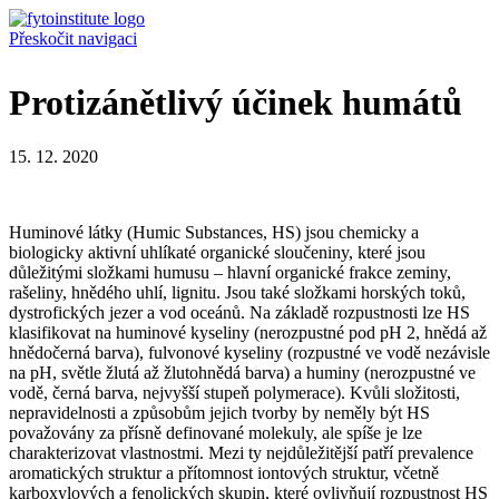
Přeskočit navigaci
Protizánětlivý účinek humátů
15. 12. 2020
Huminové látky (Humic Substances, HS) jsou chemicky a
biologicky aktivní uhlíkaté organické sloučeniny, které jsou
důležitými složkami humusu – hlavní organické frakce zeminy,
rašeliny, hnědého uhlí, lignitu. Jsou také složkami horských toků,
dystrofických jezer a vod oceánů. Na základě rozpustnosti lze HS
klasifikovat na huminové kyseliny (nerozpustné pod pH 2, hnědá až
hnědočerná barva), fulvonové kyseliny (rozpustné ve vodě nezávisle
na pH, světle žlutá až žlutohnědá barva) a huminy (nerozpustné ve
vodě, černá barva, nejvyšší stupeň polymerace). Kvůli složitosti,
nepravidelnosti a způsobům jejich tvorby by neměly být HS
považovány za přísně definované molekuly, ale spíše je lze
charakterizovat vlastnostmi. Mezi ty nejdůležitější patří prevalence
aromatických struktur a přítomnost iontových struktur, včetně
karboxylových a fenolických skupin, které ovlivňují rozpustnost HS