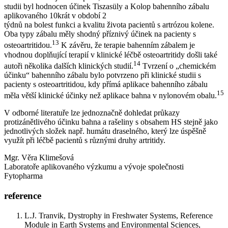
studii byl hodnocen účinek Tiszasüly a Kolop bahenního zábalu
aplikovaného 10krát v období 2
týdnů na bolest funkci a kvalitu života pacientů s artrózou kolene.
Oba typy zábalu měly shodný příznivý účinek na pacienty s
13
osteoartritidou.
K závěru, že terapie bahenním zábalem je
vhodnou doplňující terapií v klinické léčbě osteoartritidy došli také
14
autoři několika dalších klinických studií.
Tvrzení o „chemickém
účinku“ bahenního zábalu bylo potvrzeno při klinické studii s
pacienty s osteoartritidou, kdy přímá aplikace bahenního zábalu
15
měla větší klinické účinky než aplikace bahna v nylonovém obalu.
V odborné literatuře lze jednoznačně dohledat průkazy
protizánětlivého účinku bahna a rašeliny s obsahem HS stejně jako
jednotlivých složek např. humátu draselného, který lze úspěšně
využít při léčbě pacientů s různými druhy artritidy.
Mgr. Věra Klimešová
Laboratoře aplikovaného výzkumu a vývoje společnosti
Fytopharma
reference
L.J. Tranvik, Dystrophy in Freshwater Systems, Reference
Module in Earth Systems and Environmental Sciences,