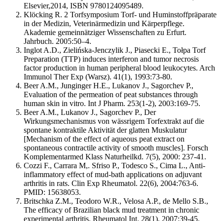
Elsevier,2014, ISBN 9780124095489.
Klöcking R. 2 Torfsymposium Torf- und Huminstoffpräparate
in der Medizin, Veterinärmedizin und Kärperpflege.
Akademie gemeinnätziger Wissenschaften zu Erfurt.
Jahrbuch. 2005:50–4.
Inglot A.D., Zielińska-Jenczylik J., Piasecki E., Tołpa Torf
Preparation (TTP) induces interferon and tumor necrosis
factor production in human peripheral blood leukocytes. Arch
Immunol Ther Exp (Warsz). 41(1), 1993:73-80.
Beer A.M., Junginger H.E., Lukanov J., Sagorchev P.,
Evaluation of the permeation of peat substances through
human skin in vitro. Int J Pharm. 253(1-2), 2003:169-75.
Beer A.M., Lukanov J., Sagorchev P., Der
Wirkungsmechanismus von wässrigem Torfextrakt auf die
spontane kontraktile Aktivität der glatten Muskulatur
[Mechanism of the effect of aqueous peat extract on
spontaneous contractile activity of smooth muscles]. Forsch
Komplementarmed Klass Naturheilkd. 7(5), 2000: 237-41.
Cozzi F., Carrara M,. Sfriso P., Todesco S., Cima L., Anti-
inflammatory effect of mud-bath applications on adjuvant
arthritis in rats. Clin Exp Rheumatol. 22(6), 2004:763-6.
PMID: 15638053.
Britschka Z.M., Teodoro W.R., Velosa A.P., de Mello S.B.,
The efficacy of Brazilian black mud treatment in chronic
experimental arthritis. Rheumatol Int. 28(1), 2007:39-45.