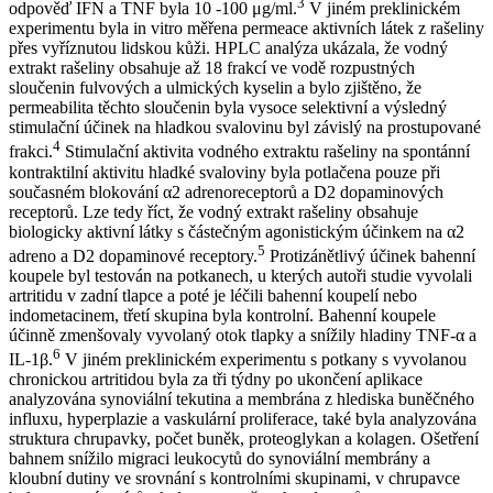
3
odpověď IFN a TNF byla 10 -100 μg/ml.
V jiném preklinickém
experimentu byla in vitro měřena permeace aktivních látek z rašeliny
přes vyříznutou lidskou kůži. HPLC analýza ukázala, že vodný
extrakt rašeliny obsahuje až 18 frakcí ve vodě rozpustných
sloučenin fulvových a ulmických kyselin a bylo zjištěno, že
permeabilita těchto sloučenin byla vysoce selektivní a výsledný
stimulační účinek na hladkou svalovinu byl závislý na prostupované
4
frakci.
Stimulační aktivita vodného extraktu rašeliny na spontánní
kontraktilní aktivitu hladké svaloviny byla potlačena pouze při
současném blokování α2 adrenoreceptorů a D2 dopaminových
receptorů. Lze tedy říct, že vodný extrakt rašeliny obsahuje
biologicky aktivní látky s částečným agonistickým účinkem na α2
5
adreno a D2 dopaminové receptory.
Protizánětlivý účinek bahenní
koupele byl testován na potkanech, u kterých autoři studie vyvolali
artritidu v zadní tlapce a poté je léčili bahenní koupelí nebo
indometacinem, třetí skupina byla kontrolní. Bahenní koupele
účinně zmenšovaly vyvolaný otok tlapky a snížily hladiny TNF-α a
6
IL-1β.
V jiném preklinickém experimentu s potkany s vyvolanou
chronickou artritidou byla za tři týdny po ukončení aplikace
analyzována synoviální tekutina a membrána z hlediska buněčného
influxu, hyperplazie a vaskulární proliferace, také byla analyzována
struktura chrupavky, počet buněk, proteoglykan a kolagen. Ošetření
bahnem snížilo migraci leukocytů do synoviální membrány a
kloubní dutiny ve srovnání s kontrolními skupinami, v chrupavce