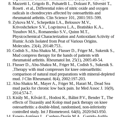
Mazzetti I., Grigolo B., Pulsatelli L., Dolzani P., Silvestri T.,
Roseti . et al., Differential roles of nitric oxide and oxygen
radicals in chondrocytes affected by osteoarthritis and
rheumatoid arthritis. Clin Science 101, 2001:593–599.
Zykova M.V., Schepetkin I.A., Belousov M.V.,
Krivoshchekov S.V., Logvinova L.A., Bratishko K.A.,
Yusubov M.S., Romanenko S.V., Quinn M.T.,
Physicochemical Characterization and Antioxidant Activity of
Humic Acids Isolated from Peat of Various Origins.
Molecules. 23(4), 20148:753..
Codish S., Abu-Shakra M., Flusser D., Friger M., Sukenik S.,
Mud compress therapy for the hands of patients with
rheumatoid arthritis. Rheumatol Int. 25(1), 2005:49-54.
Flusser D., Abu-Shakra M., Friger M., Codish S., Sukenik S.
,Therapy with mud compresses for knee osteoarthritis:
comparison of natural mud preparations with mineral-depleted
mud. J Clin Rheumatol. 8(4), 2002:197-203.
Abu-Shakra M., Mayer A., Friger M., Harari M., Dead Sea
mud packs for chronic low back pain. Isr Med Assoc J. 16(9),
2014:574-7.
Király M., Kővári E., Hodosi K., Bálint P.V., Bender T., The
effects of Tiszasüly and Kolop mud pack therapy on knee
osteoarthritis: a double-blind, randomised, non-inferiority
controlled study. Int J Biometeorol. 64(6), 2020:943-950.
Espejo-Antúnez L., Cardero-Durán M.A., Garrido-Ardila