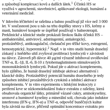
1
a způsobují komplexaci kovů a dalších látek.
Účinků HS se
využívá v agrochemii, stavebnictví, aplikované ekologii, humánní a
veterinární medicíně.
V lidovém léčitelství se rašelina a bahno používají již více než 3 000
let. V současnosti jsou u nás na trhu doplňky stravy s HS, krémy a
masti, humátové koupele se úspěšně používají v balneoterapii.
Preklinické a klinické studie prokázali širokou škálu účinků HS –
antibakteriální, antivirový, adstringentní, antialergický,
protizánětlivý, antikoagulační, chelatační pro těžké kovy, estrogenní,
2
hemostyptický, hyperemický.
Např. v in vitro studii humát draselný
získaný z hnědého uhlí zvyšoval proliferaci lymfocytů v závislosti
na dávce. Zároveň při dávce 40 μg/ml výrazně inhiboval uvolňování
TNF-α, IL-1β, IL-6, Il-10 z fytohemaglutininem stimulovaných
mononukleárních lymfocytů. Pokud jde o aktivaci komplementu,
bylo zjištěno, že humát draselný inhibuje aktivaci alternativní i
klasické dráhy. Protizánětlivý potenciál humátu draselného je tedy
způsoben inhibicí prozánětlivých cytokinů a inhibicí aktivace
komplementu. V in vitro experimentu s lidskými leukocyty z
periferní krve se nízkomolekulární frakce extraktu z rašeliny, která
obsahovala organické látky, primárně vázané cukry, aminokyseliny,
uronové a huminové kyseliny a minerální soli, chovala jako induktor
interferonu (IFN-γ, IFN-α) a TNF-α, odpověď buněčných kultur
byla závislá na dávce, přičemž optimální koncentrace extraktu pro