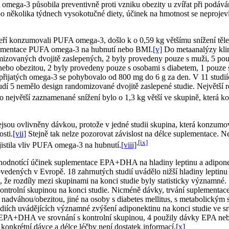
A omega-3 působila preventivně proti vzniku obezity u zvířat při podá
 několika týdnech vysokotučné diety, účinek na hmotnost se neprojevi
teří konzumovali PUFA omega-3, došlo k o 0,59 kg většímu snížení těle
plementace PUFA omega-3 na hubnutí nebo BMI.
[v]
Do metaanalýzy klini
mizovaných dvojitě zaslepených, 2 byly provedeny pouze s muži, 5 pouz
ebo obezitou, 2 byly provedeny pouze s osobami s diabetem, 1 pouze s
tví přijatých omega-3 se pohybovalo od 800 mg do 6 g za den. V 11 stud
studí 5 nemělo design randomizované dvojitě zaslepené studie. Největší r
ho největší zaznamenané snížení bylo o 1,3 kg větší ve skupině, která
sou ovlivněny dávkou, protože v jedné studii skupina, která konzumov
sti.
[vii]
Stejně tak nelze pozorovat závislost na délce suplementace. Ne
,
[ix]
jistila vliv PUFA omega-3 na hubnutí.
[viii]
e hodnotící účinek suplementace EPA+DHA na hladiny leptinu a adiponek
 provedených v Evropě. 18 zahrnutých studií uvádělo nižší hladiny lep
dlo, že rozdíly mezi skupinami na konci studie byly statisticky význa
kontrolní skupinou na konci studie. Nicméně dávky, trvání suplementac
s nadváhou/obezitou, jiné na osoby s diabetes mellitus, s metabolickým 
h uvádějících významné zvýšení adiponektinu na konci studie ve srov
 EPA+DHA ve srovnání s kontrolní skupinou, 4 použily dávky EPA ne
nkrétní dávce a délce léčby není dostatek informací.
[x]