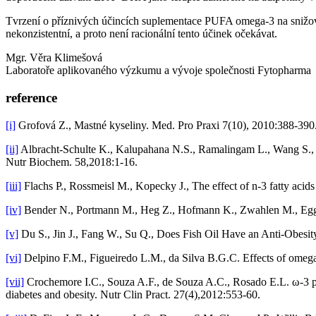
Tvrzení o příznivých účincích suplementace PUFA omega-3 na snižová
nekonzistentní, a proto není racionální tento účinek očekávat.
Mgr. Věra Klimešová
Laboratoře aplikovaného výzkumu a vývoje společnosti Fytopharma
reference
[i]
Grofová Z., Mastné kyseliny. Med. Pro Praxi 7(10), 2010:388-390
[ii]
Albracht-Schulte K., Kalupahana N.S., Ramalingam L., Wang S., 
Nutr Biochem. 58,2018:1-16.
[iii]
Flachs P., Rossmeisl M., Kopecky J., The effect of n-3 fatty acid
[iv]
Bender N., Portmann M., Heg Z., Hofmann K., Zwahlen M., Egger
[v]
Du S., Jin J., Fang W., Su Q., Does Fish Oil Have an Anti-Obesi
[vi]
Delpino F.M., Figueiredo L.M., da Silva B.G.C. Effects of omeg
[vii]
Crochemore I.C., Souza A.F., de Souza A.C., Rosado E.L. ω-3 pol
diabetes and obesity. Nutr Clin Pract. 27(4),2012:553-60.