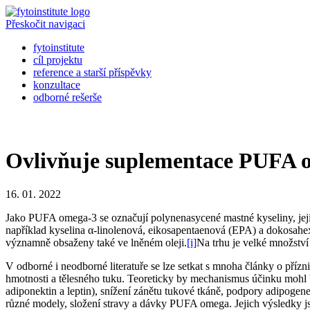
Přeskočit navigaci
fytoinstitute
cíl projektu
reference a starší příspěvky
konzultace
odborné rešerše
Ovlivňuje suplementace PUFA o
16. 01. 2022
Jako PUFA omega-3 se označují polynenasycené mastné kyseliny, jeji
například kyselina α-linolenová, eikosapentaenová (EPA) a dokosahexa
významně obsaženy také ve lněném oleji.
[i]
Na trhu je velké množství
V odborné i neodborné literatuře se lze setkat s mnoha články o pří
hmotnosti a tělesného tuku. Teoreticky by mechanismus účinku mohl b
adiponektin a leptin), snížení zánětu tukové tkáně, podpory adipog
různé modely, složení stravy a dávky PUFA omega. Jejich výsledky j