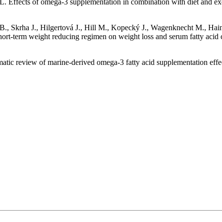
L. Effects of omega-3 supplementation in combination with diet and ex
, Skrha J., Hilgertová J., Hill M., Kopecký J., Wagenknecht M., Hain
a short-term weight reducing regimen on weight loss and serum fatty ac
tic review of marine-derived omega-3 fatty acid supplementation effects