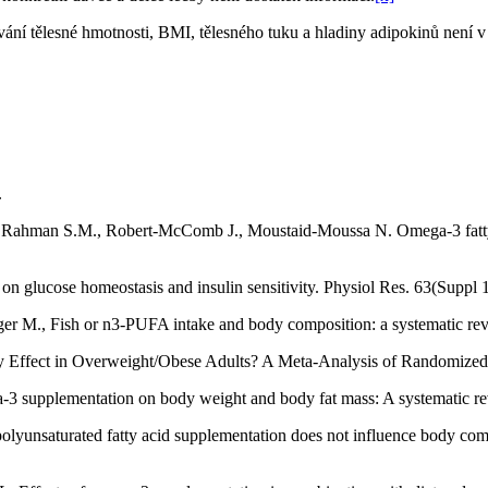
ní tělesné hmotnosti, BMI, tělesného tuku a hladiny adipokinů není v
.
Rahman S.M., Robert-McComb J., Moustaid-Moussa N. Omega-3 fatty ac
s on glucose homeostasis and insulin sensitivity. Physiol Res. 63(Suppl
 M., Fish or n3-PUFA intake and body composition: a systematic rev
ty Effect in Overweight/Obese Adults? A Meta-Analysis of Randomized
a-3 supplementation on body weight and body fat mass: A systematic 
yunsaturated fatty acid supplementation does not influence body compo