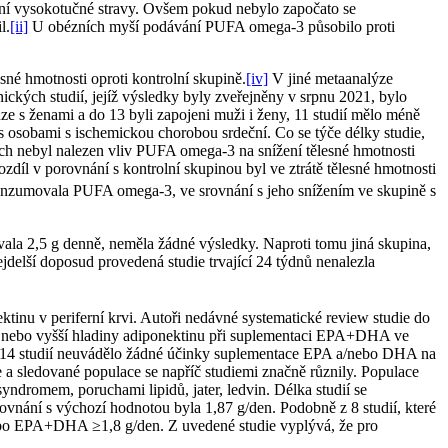
vání vysokotučné stravy. Ovšem pokud nebylo započato se
l.
[ii]
U obézních myší podávání PUFA omega-3 působilo proti
sné hmotnosti oproti kontrolní skupině.
[iv]
V jiné metaanalýze
ckých studií, jejíž výsledky byly zveřejněny v srpnu 2021, bylo
e s ženami a do 13 byli zapojeni muži i ženy, 11 studií mělo méně
 osobami s ischemickou chorobou srdeční. Co se týče délky studie,
iích nebyl nalezen vliv PUFA omega-3 na snížení tělesné hmotnosti
ozdíl v porovnání s kontrolní skupinou byl ve ztrátě tělesné hmotnosti
 konzumovala PUFA omega-3, ve srovnání s jeho snížením ve skupině s
ala 2,5 g denně, neměla žádné výsledky. Naproti tomu jiná skupina,
jdelší doposud provedená studie trvající 24 týdnů nenalezla
tinu v periferní krvi. Autoři nedávné systematické review studie do
tinu nebo vyšší hladiny adiponektinu při suplementaci EPA+DHA ve
mné. 14 studií neuvádělo žádné účinky suplementace EPA a/nebo DHA na
e a sledované populace se napříč studiemi značně různily. Populace
syndromem, poruchami lipidů, jater, ledvin. Délka studií se
nání s výchozí hodnotou byla 1,87 g/den. Podobně z 8 studií, které
bo EPA+DHA ≥1,8 g/den. Z uvedené studie vyplývá, že pro