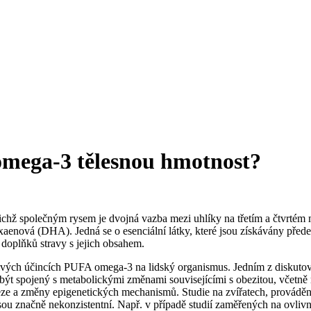
mega-3 tělesnou hmotnost?
chž společným rysem je dvojná vazba mezi uhlíky na třetím a čtvrtém m
enová (DHA). Jedná se o esenciální látky, které jsou získávány předev
 doplňků stravy s jejich obsahem.
znivých účincích PUFA omega-3 na lidský organismus. Jedním z diskuto
ýt spojený s metabolickými změnami souvisejícími s obezitou, včetně 
eneze a změny epigenetických mechanismů. Studie na zvířatech, provád
sou značně nekonzistentní. Např. v případě studií zaměřených na ovliv