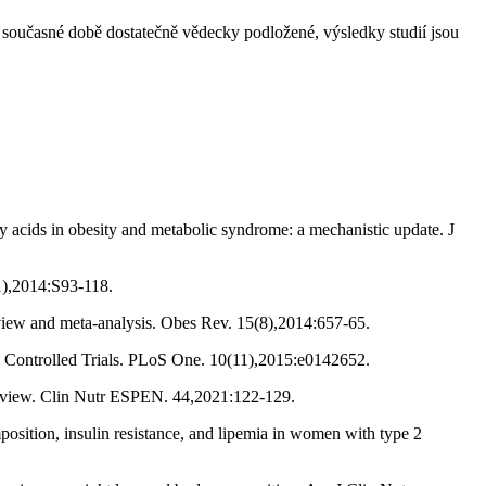
 současné době dostatečně vědecky podložené, výsledky studií jsou
ids in obesity and metabolic syndrome: a mechanistic update. J
 1),2014:S93-118.
iew and meta-analysis. Obes Rev. 15(8),2014:657-65.
 Controlled Trials. PLoS One. 10(11),2015:e0142652.
review. Clin Nutr ESPEN. 44,2021:122-129.
sition, insulin resistance, and lipemia in women with type 2