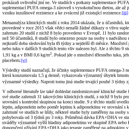
prokázali ovlivnění jiní ne. Ve studiích s potkany suplementace PUF
suplementací PUFA omega-3 zároveň s vysokotučnou dietou, ale až po
vzniku inzulínové rezistence a ke zvrácení již existující rezistence.
[iii]
Metaanalýza klinických studií z roku 2014 ukázala, že u účastníků, k
provedené v roce 2015 však vědci nenašli žádné důkazy o vlivu su
zahrnuto 20 studií z nichž 8 bylo provedeno v Evropě, 11 bylo rando
než 50 účastníků, 8 studií bylo omezeno pouze na osoby s nadváhou n
nejkratší doba sledování byla tři týdny a nejdelší tři měsíce. Množs
nebo tuku v dalších 9 studiích tento vliv nalezen byl. Ale z těchto 9 
2
1,91 kg a v BMI 0,6 kg/m
. Pokud jde o množství tělesného tuku, je
placebem.
[vi]
Výsledky studií naznačují, že účinky suplementace PUFA omega-3 nej
která konzumovala 1,5 g denně, vykazovala významný úbytek hmotno
významné výsledky. Naproti tomu jiná studie trvající pouhé 3 týdny z
V odborné literatuře lze také dohledat randomizované klinické studi
své studie zahrnuli 31 takovýchto klinických studií, z nichž 9 bylo
srovnání s kontrolní skupinou na konci studie. 9 z těchto studií uve
leptin, adiponektin nebo poměr leptinu k adiponektinu ve srovnání s 
zahrnuté ve studiích se lišily, některé studie byly zaměřeny na osoby 
pohybovala od 3 týdnů po 3 roky. Průměrná dávka EPA+DHA ve studiíc
uváděly významně vyšší hladiny adiponektinu ve skupině EPA nebo
doporučení užívání EPA+DHA jako terapie zaměřené na adipokiny v ko