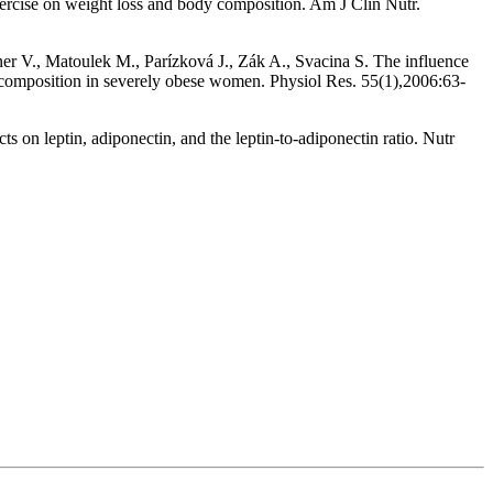
ercise on weight loss and body composition. Am J Clin Nutr.
er V., Matoulek M., Parízková J., Zák A., Svacina S. The influence
id composition in severely obese women. Physiol Res. 55(1),2006:63-
 on leptin, adiponectin, and the leptin-to-adiponectin ratio. Nutr