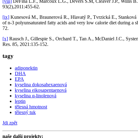
[viii]
DeFina L.F., Marcoux L.G., Devers S.M, Cleaver J.P., Willis B.
93(2),2011:455-62.
[ix]
Kunesová M., Braunerová R., Hlavatý P., Tvrzická E., Stanková B.
of n-3 polyunsaturated fatty acids and very low calorie diet during 
72.
[x]
Rausch J., Gillespie S., Orchard T., Tan A., McDaniel J.C., Systema
Res. 85, 2021:135-152.
tagy
adiponektin
DHA
EPA
kyselina dokosahexaenová
kyselina eikosapentaenová
kyselina α-linolenová
leptin
tělesná hmotnost
tělesný tuk
Jdi zpět
naše další projekty: