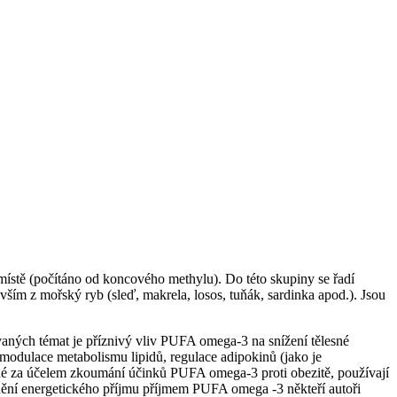
ístě (počítáno od koncového methylu). Do této skupiny se řadí
ším z mořský ryb (sleď, makrela, losos, tuňák, sardinka apod.). Jsou
vaných témat je příznivý vliv PUFA omega-3 na snížení tělesné
modulace metabolismu lipidů, regulace adipokinů (jako je
ěné za účelem zkoumání účinků PUFA omega-3 proti obezitě, používají
nění energetického příjmu příjmem PUFA omega -3 někteří autoři