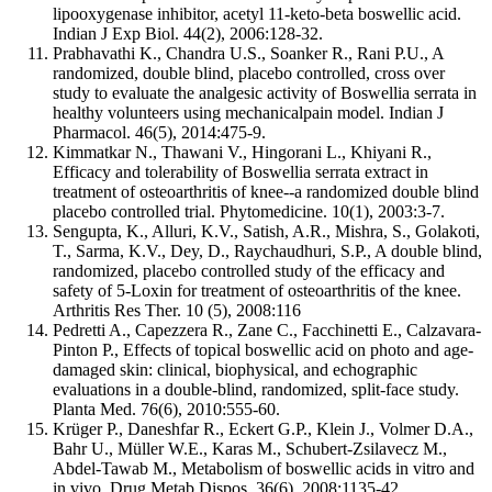
lipooxygenase inhibitor, acetyl 11-keto-beta boswellic acid.
Indian J Exp Biol. 44(2), 2006:128-32.
Prabhavathi K., Chandra U.S., Soanker R., Rani P.U., A
randomized, double blind, placebo controlled, cross over
study to evaluate the analgesic activity of Boswellia serrata in
healthy volunteers using mechanicalpain model. Indian J
Pharmacol. 46(5), 2014:475-9.
Kimmatkar N., Thawani V., Hingorani L., Khiyani R.,
Efficacy and tolerability of Boswellia serrata extract in
treatment of osteoarthritis of knee--a randomized double blind
placebo controlled trial. Phytomedicine. 10(1), 2003:3-7.
Sengupta, K., Alluri, K.V., Satish, A.R., Mishra, S., Golakoti,
T., Sarma, K.V., Dey, D., Raychaudhuri, S.P., A double blind,
randomized, placebo controlled study of the efficacy and
safety of 5-Loxin for treatment of osteoarthritis of the knee.
Arthritis Res Ther. 10 (5), 2008:116
Pedretti A., Capezzera R., Zane C., Facchinetti E., Calzavara-
Pinton P., Effects of topical boswellic acid on photo and age-
damaged skin: clinical, biophysical, and echographic
evaluations in a double-blind, randomized, split-face study.
Planta Med. 76(6), 2010:555-60.
Krüger P., Daneshfar R., Eckert G.P., Klein J., Volmer D.A.,
Bahr U., Müller W.E., Karas M., Schubert-Zsilavecz M.,
Abdel-Tawab M., Metabolism of boswellic acids in vitro and
in vivo. Drug Metab Dispos. 36(6), 2008:1135-42.