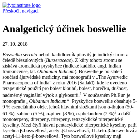
Přeskočit navigaci
Analgetický účinek boswellie
27. 10. 2018
Boswellia serrata
neboli kadidlovník pilovitý je indický strom z
čeledě březulovitých (
Burseraceae
). Z kůry tohoto stromu se
získává aromatická pryskyřice (indické kadidlo, angl. Indian
frankincense, lat.
Olibanum Indicum
). Boswellie je po staletí
součástí ájurvédské medicíny, má monografii v „The Ayurvedic
Pharmacopoeia of India“ z roku 2016 (Śallakī), kde je uvedeno
terapeutické použití pro bolest kloubů, bolest, horečku, dušnost,
1
nadměrný vaginální výtok a glykosurii.
V současném Ph.Eur. je
monografie
„Olibanum Indicum“
. Pryskyřice boswellie obsahuje 5-
9 % esenciálního oleje, jehož hlavními složkami jsou α-thujon (50-
2
61 %), sabinen (5 %), α-pinen (8 %), α-phelandren (2 %)
a další
monoterpeny, diterpeny, triterpeny, tetracyklické triterpenické
kyseliny. Mezi čtyři hlavní pentacyklické triterpenické kyseliny patří
kyselina β-boswellová, acetyl-β-boswellová, 11-keto-β-boswellová a
acetyl-11-keto-β-boswellová. Tyto boswellové kyseliny mají