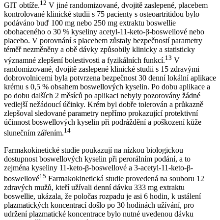
12
GIT obtíže.
V jiné randomizované, dvojitě zaslepené, placebem
kontrolované klinické studii s 75 pacienty s osteoartritidou bylo
podáváno buď 100 mg nebo 250 mg extraktu boswellie
obohaceného o 30 % kyseliny acetyl-11-keto-β-boswellové nebo
placebo. V porovnání s placebem zůstaly bezpečností parametry
téměř nezměněny a obě dávky způsobily klinicky a statisticky
13
významné zlepšení bolestivosti a fyzikálních funkcí.
V
randomizované, dvojitě zaslepené klinické studii s 15 zdravými
dobrovolnicemi byla potvrzena bezpečnost 30 denní lokální aplikace
krému s 0,5 % obsahem boswellových kyselin. Po dobu aplikace a
po dobu dalších 2 měsíců po aplikaci nebyly pozorovány žádné
vedlejší nežádoucí účinky. Krém byl dobře tolerován a průkazně
zlepšoval sledované parametry nepřímo prokazující protektivní
účinnost boswellových kyselin při podráždění a poškození kůže
14
slunečním zářením.
Farmakokinetické studie poukazují na nízkou biologickou
dostupnost boswellových kyselin při perorálním podání, a to
zejména kyseliny 11-keto-β-boswellové a 3-acetyl-11-keto-β-
15
boswellové
Farmakokinetická studie provedená na souboru 12
zdravých mužů, kteří užívali denní dávku 333 mg extraktu
boswellie, ukázala, že poločas rozpadu je asi 6 hodin, k ustálení
plazmatických koncentrací došlo po 30 hodinách užívání, pro
udržení plazmatické koncentrace bylo nutné uvedenou dávku