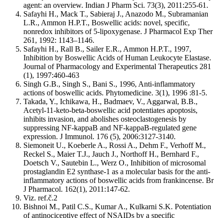
agent: an overview. Indian J Pharm Sci. 73(3), 2011:255-61.
Safayhi H., Mack T., Sabieraj J., Anazodo M., Subramanian
L.R., Ammon H.P.T., Boswellic acids: novel, specific,
nonredox inhibitors of 5-lipoxygenase. J Pharmacol Exp Ther
261, 1992: 1143–1146.
Safayhi H., Rall B., Sailer E.R., Ammon H.P.T., 1997,
Inhibition by Boswellic Acids of Human Leukocyte Elastase.
Journal of Pharmacology and Experimental Therapeutics 281
(1), 1997:460-463
Singh G.B., Singh S., Bani S., 1996, Anti-inflammatory
actions of boswellic acids. Phytomedicine. 3(1), 1996 :81-5.
Takada, Y., Ichikawa, H., Badmaev, V., Aggarwal, B.B.,
Acetyl-11-keto-beta-boswellic acid potentiates apoptosis,
inhibits invasion, and abolishes osteoclastogenesis by
suppressing NF-kappaB and NF-kappaB-regulated gene
expression. J Immunol. 176 (5), 2006:3127-3140.
Siemoneit U., Koeberle A., Rossi A., Dehm F., Verhoff M.,
Reckel S., Maier T.J., Jauch J., Northoff H., Bernhard F.,
Doetsch V., Sautebin L., Werz O., Inhibition of microsomal
prostaglandin E2 synthase-1 as a molecular basis for the anti-
inflammatory actions of boswellic acids from frankincense. Br
J Pharmacol. 162(1), 2011:147-62.
Viz. ref.č.2
Bishnoi M., Patil C.S., Kumar A., Kulkarni S.K. Potentiation
of antinociceptive effect of NSAIDs by a specific