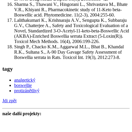
Sharma S., Thawani V., Hingorani L., Shrivastava M., Bhate
V.R., Khiyani R., Pharmacokinetic study of 11-Keto beta-
Boswellic acid. Phytomedicine. 11(2-3), 2004:255-60.
Lalithakumari K., Krishnaraju A.V., Sengupta K., Subbaraju
G.V., Chatterjee A., Safety and Toxicological Evaluation of a
Novel, Standardized 3-O-Acetyl-11-keto-beta-Boswellic Acid
(AKBA)-Enriched Boswellia serrata Extract (5-Loxin(R)).
Toxicol Mech Methods. 16(4), 2006:199-226.
Singh P., Chacko K.M., Aggarwal M.L., Bhat B., Khandal
R.K., Sultana S., A-90 Day Gavage Safety Assessment of
Boswellia serrata in Rats. Toxicol Int. 19(3), 2012:273-8.
tagy
analgetický
boswellie
protizánětlivý
Jdi zpět
naše další projekty: