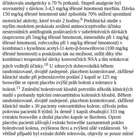
účinkovala analgeticky u 70 % potkanů. Stupeň analgesie byl
srovnatelný s dávkou 3-4,5 mg/kg tělesné hmotnosti morfinu. Dávka
150 mg/kg tělesné hmotnosti také způsobila 70% snížení spontánní
9
motorické aktivity, které trvalo 2 hodiny.
Preklinická studie s
myším modelem prokázala zesílení antinociceptivního účinku
nesteroidních antiflogistik podávaných v subefektivních dávkách
(naproxenu při 5mg/kg tělesné hmotnosti, nimesulidu při 1 mg/kg
tělesné hmotnosti, rofecoxibu při 1 mg/kg tělesné hmotnosti) v
kombinaci s kyselinou acetyl-11-keto-β-boswellovou (100 mg/kg
tělesné hmotnosti) a poukázala tak na možnost, snížit díky této
kombinaci terapeutické dávky konvenčních NSA a tím redukovat
10
jejich vedlejší účinky.
U zdravých dobrovolníků během
randomizované, dvojitě zaslepené, placebem kontrolované, zkřížené
klinické studie při jednorázovém podání 2 kapslí se 125 mg
boswellie se oproti placebu zvýšil práh bolesti a tolerance k
11
bolesti.
Zmírnění bolestivosti kloubů potvrdilo několik klinických
studií s probandy trpícími osteoartritidou kolenních kloubů. Během
randomizované, dvojitě zaslepené, placebem kontrolované, zkřížené
klinické studie s 30 pacienty osteoartritidou kolene, užívala jedna
polovina pacientů 8 týdnů 3x denně 1 kapsli obsahující 333 mg
extraktu boswellie a druhá placebo kapsle se škrobem. Oproti
placebu pacienti užívající extrakt boswellie zaznamenali pokles
bolestivosti kolena, zvýšenou flexi a zvýšení ušlé vzdálenosti. Ve
většině případů byl extrakt dobře tolerován, objevily se pouze mírné