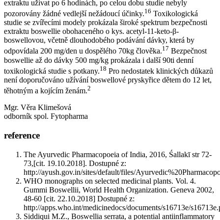
extraktu užívat po 6 hodinách, po celou dobu studie nebyly
16
pozorovány žádné vedlejší nežádoucí účinky.
Toxikologická
studie se zvířecími modely prokázala široké spektrum bezpečnosti
extraktu boswellie obohaceného o kys. acetyl-11-keto-β-
boswellovou, včetně dlouhodobého podávání dávky, která by
17
odpovídala 200 mg/den u dospělého 70kg člověka.
Bezpečnost
boswellie až do dávky 500 mg/kg prokázala i další 90ti denní
18
toxikologická studie s potkany.
Pro nedostatek klinických důkazů
není doporučováno užívání boswellové pryskyřice dětem do 12 let,
2
těhotným a kojícím ženám.
Mgr. Věra Klimešová
odborník spol. Fytopharma
reference
The Ayurvedic Pharmacopoeia of India, 2016, Śallakī str 72-
73,[cit. 19.10.2018]. Dostupné z:
http://ayush.gov.in/sites/default/files/Ayurvedic%20Phar
WHO monographs on selected medicinal plants. Vol. 4.
Gummi Boswellii, World Health Organization. Geneva 2002,
48-60 [cit. 22.10.2018] Dostupné z:
http://apps.who.int/medicinedocs/documents/s16713e/s16713e
Siddiqui M.Z., Boswellia serrata, a potential antiinflammatory