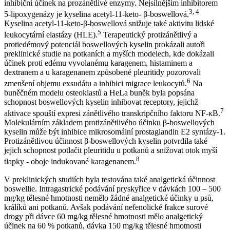
inhibiční účinek na prozánětlivé enzymy. Nejsilnějším inhibitorem
3, 4
5-lipoxygenázy je kyselina acetyl-11-keto- β-boswellová.
Kyselina acetyl-11-keto-β-boswellová snižuje také aktivitu lidské
5
leukocytární elastázy (HLE).
Terapeutický protizánětlivý a
protiedémový potenciál boswellových kyselin prokázali autoři
preklinické studie na potkaních a myších modelech, kde dokázali
účinek proti edému vyvolanému karagenem, histaminem a
dextranem a u karagenanem způsobené pleuritidy pozorovali
6
zmenšení objemu exsudátu a inhibici migrace leukocytů.
Na
buněčném modelu osteoklastů a HeLa buněk byla popsána
schopnost boswellových kyselin inhibovat receptory, jejichž
7
aktivace spouští expresi zánětlivého transkripčního faktoru NF-κB.
Molekulárním základem protizánětlivého účinku β-boswellových
kyselin může být inhibice mikrosomální prostaglandin E2 syntázy-1.
Protizánětlivou účinnost β-boswellových kyselin potvrdila také
jejich schopnost potlačit pleuritidu u potkanů a snižovat otok myší
8
tlapky - oboje indukované karagenanem.
V preklinických studiích byla testována také analgetická účinnost
boswellie. Intragastrické podávání pryskyřice v dávkách 100 – 500
mg/kg tělesné hmotnosti nemělo žádné analgetické účinky u psů,
králíků ani potkanů. Avšak podávání nefenolické frakce surové
drogy při dávce 60 mg/kg tělesné hmotnosti mělo analgetický
účinek na 60 % potkanů, dávka 150 mg/kg tělesné hmotnosti