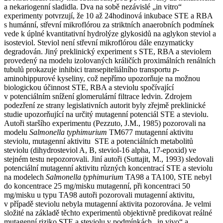
a nekariogenní sladidla. Dva na sobě nezávislé „in vitro“
experimenty potvrzují, že 10 až 24hodinová inkubace STE a RBA
s humánní, střevní mikroflórou za striktních anaerobních podmínek
vede k úplné kvantitativní hydrolýze glykosidů na aglykon steviol a
isosteviol. Steviol není střevní mikroflórou dále enzymaticky
degradován. Jiný preklinický experiment s STE, RBA a steviolem
provedený na modelu izolovaných králičích proximálních renálních
tubulů prokazuje inhibici transepiteliálního transportu
p
-
aminohippurové kyseliny, což nepřímo upozorňuje na možnou
biologickou účinnost STE, RBA a steviolu spočívající
v potenciálním snížení glomerulární filtrace ledvin. Zdrojem
podezření ze strany legislativních autorit byly zřejmě preklinické
studie upozorňující na určitý mutagenní potenciál STE a steviolu.
Autoři staršího experimentu (Pezzuto, J.M., 1985) pozorovali na
modelu
Salmonella typhimurium
TM677 mutagenní aktivitu
steviolu, mutagenní aktivitu STE a potenciálních metabolitů
steviolu (dihydrosteviol A, B, steviol-16 alpha, 17-epoxid) ve
stejném testu nepozorovali. Jiní autoři (Suttajit, M., 1993) sledovali
potenciální mutagenní aktivitu různých koncentrací STE a steviolu
na modelech
Salmonella typhimurium
TA98 a TA100, STE nebyl
do koncentrace 25 mg/misku mutagenní, při koncentraci 50
mg/misku u typu TA98 autoři pozorovali mutagenní aktivitu,
v případě steviolu nebyla mutagenní aktivita pozorována. Je velmi
složité na základě těchto experimentů objektivně predikovat reálné
mutagenní riziko STE a steviolu v podmínkách „in vivo“ a